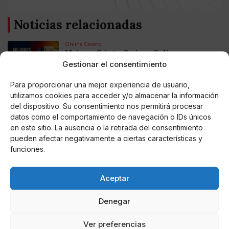
Noticias relacionadas
Online Casino
Mejores Cripto Casinos Online en
Colombia 2025: Bitcoin Casinos
Gestionar el consentimiento
Para proporcionar una mejor experiencia de usuario,
Online Casino
utilizamos cookies para acceder y/o almacenar la información
Mejores Casinos Online con Bitcoin y
del dispositivo. Su consentimiento nos permitirá procesar
Criptomonedas en Argentina 2025
datos como el comportamiento de navegación o IDs únicos
en este sitio. La ausencia o la retirada del consentimiento
Online Casino
pueden afectar negativamente a ciertas características y
Mejores casinos online con
funciones.
criptomonedas y Bitcoin en México 2025
Aceptar
Entretenimiento
Fortnite regresa para iOS en la Unión
Europea
Denegar
Ver preferencias