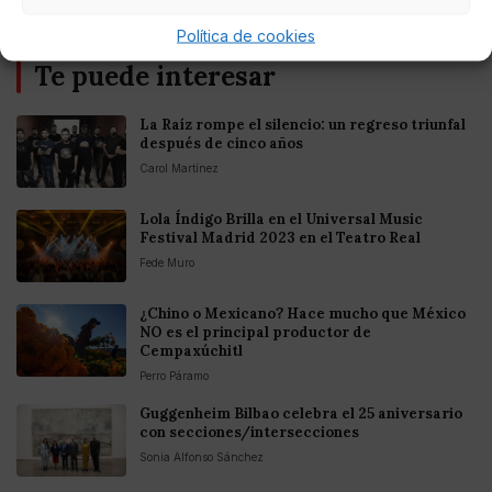
Política de cookies
Te puede interesar
La Raíz rompe el silencio: un regreso triunfal
después de cinco años
Carol Martínez
Lola Índigo Brilla en el Universal Music
Festival Madrid 2023 en el Teatro Real
Fede Muro
¿Chino o Mexicano? Hace mucho que México
NO es el principal productor de
Cempaxúchitl
Perro Páramo
Guggenheim Bilbao celebra el 25 aniversario
con secciones/intersecciones
Sonia Alfonso Sánchez