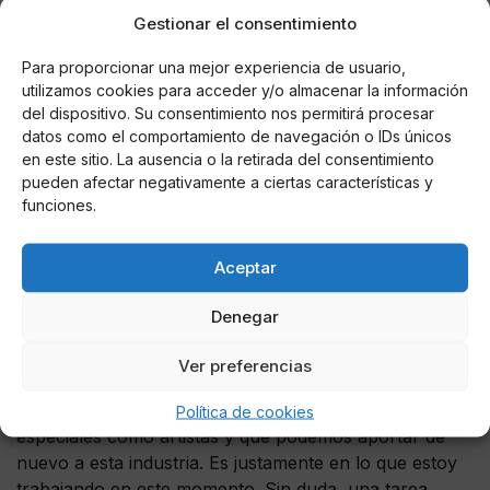
Barcelona, ser seleccionado como miembro del opera
Gestionar el consentimiento
studio y Ensamble de solistas del Opernhaus Zürich,
Para proporcionar una mejor experiencia de usuario,
haber sido galardonado en varias competiciones
utilizamos cookies para acceder y/o almacenar la información
internacionales o formar parte de los 21 semifinalistas
del dispositivo. Su consentimiento nos permitirá procesar
de Operalia en California (Competición de Plácido
datos como el comportamiento de navegación o IDs únicos
Domingo), entre más de 2 aspirantes. Atesoro cada
en este sitio. La ausencia o la retirada del consentimiento
uno de esos momentos y espero poder compartirlos
pueden afectar negativamente a ciertas características y
en un futuro con mis alumnos, cuando felizmente me
funciones.
dedique a la enseñanza. En esta profesión estamos
totalmente expuestos a la crítica y a las negativas
Aceptar
diarias. Por eso considero importante siempre celebrar
los logros personales, por pequeños que sean. Sin
Denegar
autoestima es imposible hacer autocrítica de nuestro
trabajo.
Ver preferencias
Debemos descubrir quiénes somos, qué nos hace
Política de cookies
especiales como artistas y qué podemos aportar de
nuevo a esta industria. Es justamente en lo que estoy
trabajando en este momento. Sin duda, una tarea