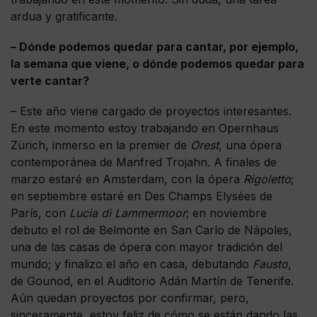
ardua y gratificante.
– Dónde podemos quedar para cantar, por ejemplo,
la semana que viene, o dónde podemos quedar para
verte cantar?
– Este año viene cargado de proyectos interesantes.
En este momento estoy trabajando en Opernhaus
Zürich, inmerso en la premier de
Orest
, una ópera
contemporánea de Manfred Trojahn. A finales de
marzo estaré en Amsterdam, con la ópera
Rigoletto
;
en septiembre estaré en Des Champs Elysées de
París, con
Lucia di Lammermoor
; en noviembre
debuto el rol de Belmonte en San Carlo de Nápoles,
una de las casas de ópera con mayor tradición del
mundo; y finalizo el año en casa, debutando
Fausto
,
de Gounod, en el Auditorio Adán Martín de Tenerife.
Aún quedan proyectos por confirmar, pero,
sinceramente, estoy feliz de cómo se están dando las