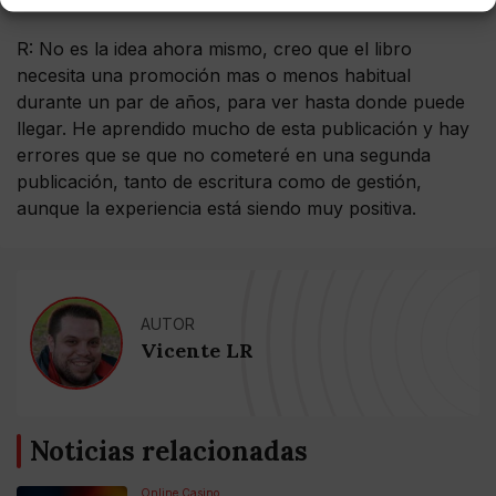
más en el tema?
R: No es la idea ahora mismo, creo que el libro
necesita una promoción mas o menos habitual
durante un par de años, para ver hasta donde puede
llegar. He aprendido mucho de esta publicación y hay
errores que se que no cometeré en una segunda
publicación, tanto de escritura como de gestión,
aunque la experiencia está siendo muy positiva.
AUTOR
Vicente LR
Noticias relacionadas
Online Casino