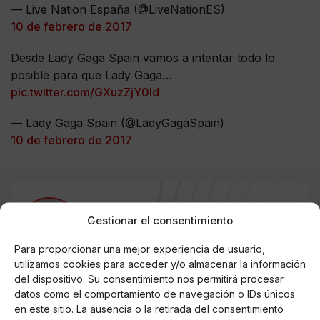
— Live Nation España (@LiveNationES)
10 de febrero de 2017
Desde Lady Gaga Spain vamos a intentar todo lo
posible para que Lady Gaga…
pic.twitter.com/GXuzZjY0ld
— Lady Gaga Spain (@LadyGagaSpain)
10 de febrero de 2017
AUTOR
Gestionar el consentimiento
David Goliat
Para proporcionar una mejor experiencia de usuario,
utilizamos cookies para acceder y/o almacenar la información
del dispositivo. Su consentimiento nos permitirá procesar
Noticias relacionadas
datos como el comportamiento de navegación o IDs únicos
en este sitio. La ausencia o la retirada del consentimiento