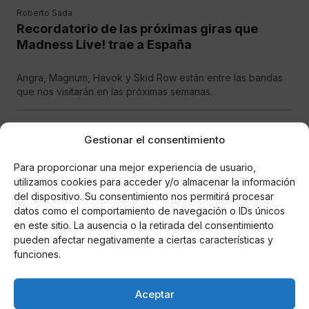
Roberto Sada
Recordatorio de las próximas giras que
Madness Live! trae a España
Angra, Magnum, Havok y Skid Row están entre las bandas
que nos visitarán en las próximas semanas.
CULTURA
Gestionar el consentimiento
Para proporcionar una mejor experiencia de usuario,
utilizamos cookies para acceder y/o almacenar la información
del dispositivo. Su consentimiento nos permitirá procesar
datos como el comportamiento de navegación o IDs únicos
en este sitio. La ausencia o la retirada del consentimiento
pueden afectar negativamente a ciertas características y
funciones.
Roberto Sada
Jethro Tull traen su gira de 50 aniversario a
Aceptar
España