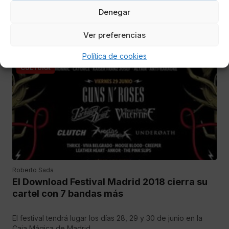
Denegar
La mítica banda liderada por Ian Anderson tocará en
Barcelona, Madrid y Pamplona.
Ver preferencias
Política de cookies
CULTURA
Roberto Sada
El Download Festival Madrid 2018 cierra su
cartel con 7 bandas más
El festival tendrá lugar los días 28, 29 y 30 de junio en la
Caja Mágica de Madrid.