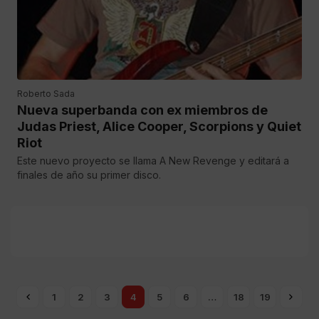
Roberto Sada
Nueva superbanda con ex miembros de
Judas Priest, Alice Cooper, Scorpions y Quiet
Riot
Este nuevo proyecto se llama A New Revenge y editará a
finales de año su primer disco.
1
2
3
4
5
6
…
18
19