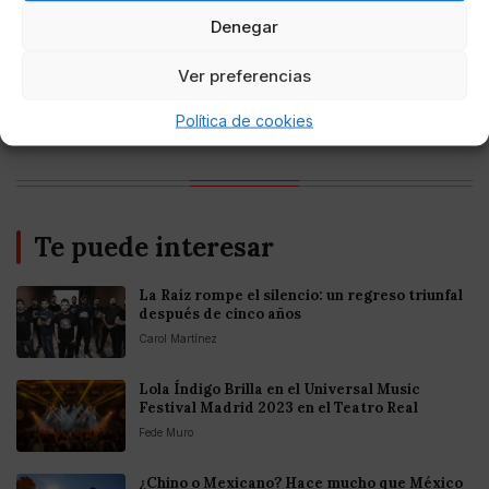
criptomonedas y Bitcoin en México 2025
Denegar
Ver preferencias
Entretenimiento
Fortnite regresa para iOS en la Unión
Europea
Política de cookies
Te puede interesar
La Raíz rompe el silencio: un regreso triunfal
después de cinco años
Carol Martínez
Lola Índigo Brilla en el Universal Music
Festival Madrid 2023 en el Teatro Real
Fede Muro
¿Chino o Mexicano? Hace mucho que México