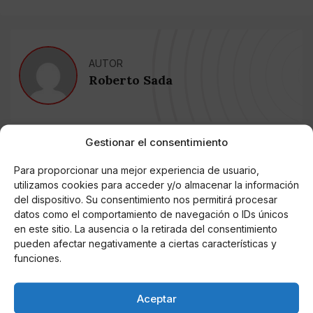
AUTOR
Roberto Sada
Noticias relacionadas
Gestionar el consentimiento
Para proporcionar una mejor experiencia de usuario,
Online Casino
Mejores Cripto Casinos Online en
utilizamos cookies para acceder y/o almacenar la información
Colombia 2025: Bitcoin Casinos
del dispositivo. Su consentimiento nos permitirá procesar
datos como el comportamiento de navegación o IDs únicos
en este sitio. La ausencia o la retirada del consentimiento
Online Casino
pueden afectar negativamente a ciertas características y
Mejores Casinos Online con Bitcoin y
Criptomonedas en Argentina 2025
funciones.
Aceptar
Online Casino
Mejores casinos online con