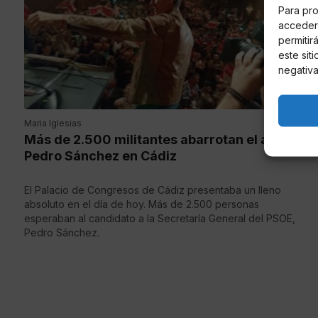
Para pro
acceder 
permitir
este sit
negativa
Maria Iglesias
Más de 2.500 militantes abarrotan el acto de
Pedro Sánchez en Cádiz
El Palacio de Congresos de Cádiz presentaba un lleno
absoluto en el día de hoy. Más de 2.500 personas
esperaban al candidato a la Secretaría General del PSOE,
Pedro Sánchez.