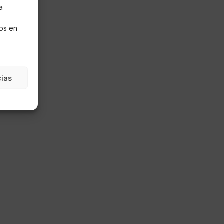
a
s
os en
cias