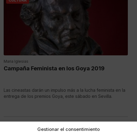
CULTURA
Maria Iglesias
Campaña Feminista en los Goya 2019
Las cineastas darán un impulso más a la lucha feminista en la
entrega de los premios Goya, este sábado en Sevilla.
Gestionar el consentimiento