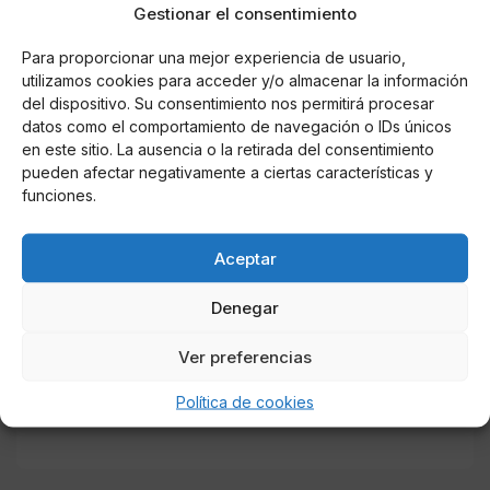
Gestionar el consentimiento
Para proporcionar una mejor experiencia de usuario,
utilizamos cookies para acceder y/o almacenar la información
del dispositivo. Su consentimiento nos permitirá procesar
datos como el comportamiento de navegación o IDs únicos
en este sitio. La ausencia o la retirada del consentimiento
pueden afectar negativamente a ciertas características y
funciones.
KarlaM
¿Como hacer una ensalada de
Aceptar
champiñones?
Denegar
Esta es una receta que se podrá realizar de manera fácil y
rápida en la comodidad de tu hogar
Ver preferencias
Política de cookies