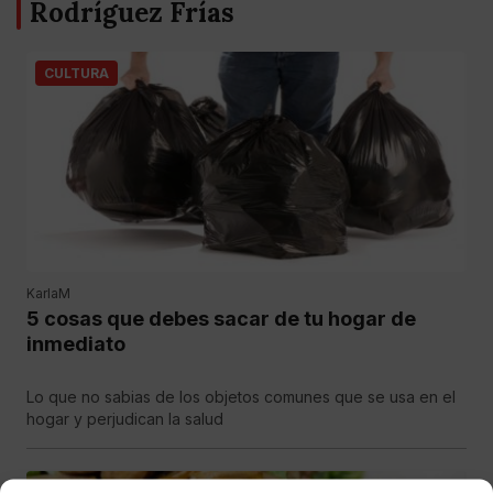
Rodríguez Frías
CULTURA
KarlaM
5 cosas que debes sacar de tu hogar de
inmediato
Lo que no sabias de los objetos comunes que se usa en el
hogar y perjudican la salud
CULTURA