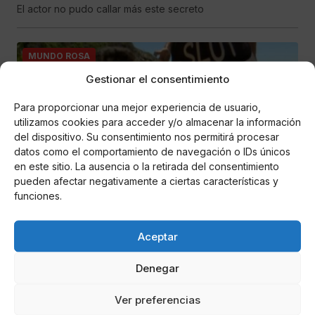
El actor no pudo callar más este secreto
MUNDO ROSA
Gestionar el consentimiento
Para proporcionar una mejor experiencia de usuario,
utilizamos cookies para acceder y/o almacenar la información
del dispositivo. Su consentimiento nos permitirá procesar
datos como el comportamiento de navegación o IDs únicos
en este sitio. La ausencia o la retirada del consentimiento
pueden afectar negativamente a ciertas características y
funciones.
KarlaM
Supervivientes 2020 ¡Barranco sufre una
fuerte decepción amorosa!
Aceptar
Los participantes de Supervivientes no pueden recibir
Denegar
visitas debido al COVID-19
Ver preferencias