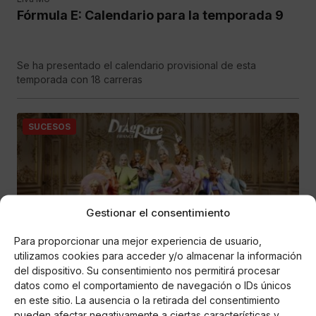
Fórmula E: Calendario para la temporada 9
Se ha presentado el calendario provisional de esta
temporada con 18 carreras
SUCESOS
Gestionar el consentimiento
Para proporcionar una mejor experiencia de usuario,
utilizamos cookies para acceder y/o almacenar la información
Elva MG
del dispositivo. Su consentimiento nos permitirá procesar
Drag Race Francia: todas las participantes
datos como el comportamiento de navegación o IDs únicos
en este sitio. La ausencia o la retirada del consentimiento
pueden afectar negativamente a ciertas características y