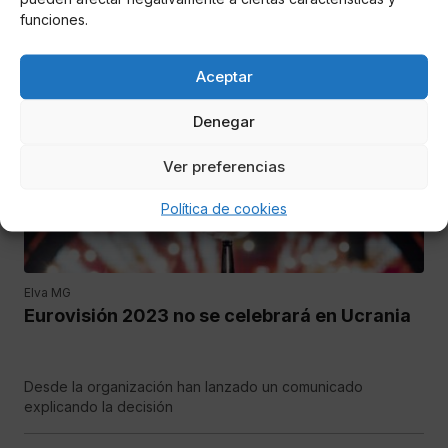
funciones.
El formato llega a Francia con su primera temporada
Aceptar
SUCESOS
Denegar
Ver preferencias
Política de cookies
Elva MG
Eurovisión 2023 no se celebrará en Ucrania
Desde la organización han lanzado un comunicado
explicando la decisión