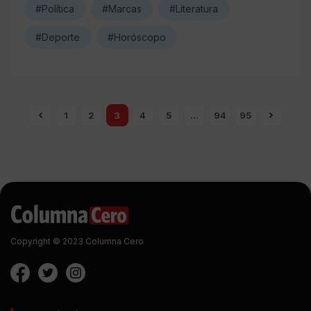
#Política
#Marcas
#Literatura
#Deporte
#Horóscopo
1
2
3
4
5
…
94
95
Copyright © 2023 Columna Cero