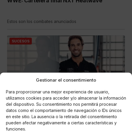
WWE: Cartelera final NXT Heatwave
Estos son los combates anunciados
SUCESOS
Gestionar el consentimiento
Para proporcionar una mejor experiencia de usuario,
utilizamos cookies para acceder y/o almacenar la información
Elva MG
del dispositivo. Su consentimiento nos permitirá procesar
Fórmula E: António Félix da Costa firma con
datos como el comportamiento de navegación o IDs únicos
Porsche
en este sitio. La ausencia o la retirada del consentimiento
pueden afectar negativamente a ciertas características y
El portugués cambia de equipo para la próxima temporada
funciones.