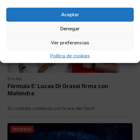
Aceptar
SUCESOS
Denegar
Ver preferencias
Política de cookies
Elva MG
Fórmula E: Lucas Di Grassi firma con
Mahindra
Su contrato comienza con la era del Gen3
SUCESOS