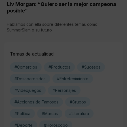
Liv Morgan: “Quiero ser la mejor campeona
posible”
Hablamos con ella sobre diferentes temas como
SummerSlam o su futuro
Temas de actualidad
#Comercios
#Productos
#Sucesos
#Desaparecidos
#Entretenimiento
#Videojuegos
#Personajes
#Acciones de Famosos
#Grupos
#Política
#Marcas
#Literatura
#Deporte
#Horóscopo