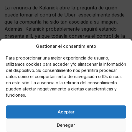
La renuncia de Kalanick abre la pregunta de quién
puede tomar el control de Uber, especialmente desde
que la compañía ha sido tan asociada a su imagen.
Además, Kalanick probablemente seguirá estando
presente allí, ya que todavía conserva el control de la
mayoría de las acciones con derecho a voto de Uber.
Gestionar el consentimiento
Hacer públicos estos asuntos es relativamente inusual
Para proporcionar una mejor experiencia de usuario,
en Silicon Valley, donde los inversionistas a menudo
utilizamos cookies para acceder y/o almacenar la información
elogian a los empresarios y su agresividad,
del dispositivo. Su consentimiento nos permitirá procesar
datos como el comportamiento de navegación o IDs únicos
especialmente si sus compañías están creciendo
en este sitio. La ausencia o la retirada del consentimiento
rápidamente. Sólo cuando esas empresas se
pueden afectar negativamente a ciertas características y
encuentran en una situación precaria o están bajando,
funciones.
los accionistas se movilizan para proteger su
inversión.
Aceptar
En el caso de Uber, una de las empresas privadas más
valoradas del mundo, los inversores podrían perder
Denegar