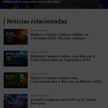
construir una nueva relación"
Noticias relacionadas
Online Casino
Mejores Cripto Casinos Online en
Colombia 2025: Bitcoin Casinos
Online Casino
Mejores Casinos Online con Bitcoin y
Criptomonedas en Argentina 2025
Online Casino
Mejores casinos online con
criptomonedas y Bitcoin en México 2025
Entretenimiento
Fortnite regresa para iOS en la Unión
Europea