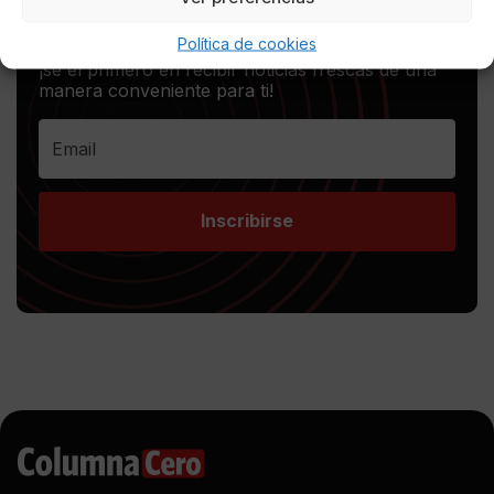
Suscríbete al boletín
Política de cookies
¡sé el primero en recibir noticias frescas de una
manera conveniente para ti!
Inscribirse