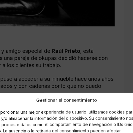
s y amigo especial de
Raúl Prieto
, está
s una pareja de okupas decidió hacerse con
 a los clientes su trabajo.
ispuso a acceder a su inmueble hace unos años
rzados y con cadenas por lo que no puedo
Gestionar el consentimiento
manda por usurpación con la intención de que
porcionar una mejor experiencia de usuario, utilizamos cookies par
, todo esto se está demorando más del año
y/o almacenar la información del dispositivo. Su consentimiento no
judicial.
á procesar datos como el comportamiento de navegación o IDs únic
io. La ausencia o la retirada del consentimiento pueden afectar