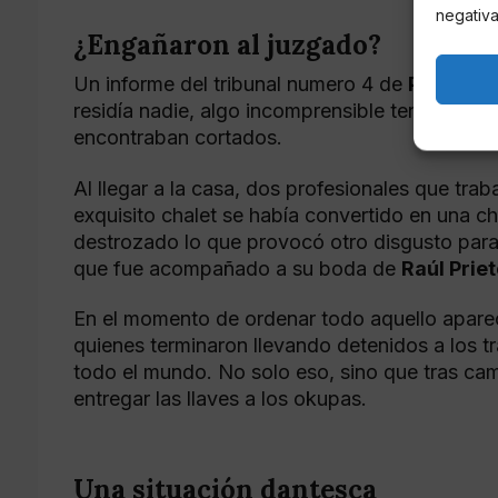
negativa
¿Engañaron al juzgado?
Un informe del tribunal numero 4 de
Pozuelo 
residía nadie, algo incomprensible teniendo e
encontraban cortados.
Al llegar a la casa, dos profesionales que tra
exquisito chalet se había convertido en una 
destrozado lo que provocó otro disgusto par
que fue acompañado a su boda de
Raúl Prie
En el momento de ordenar todo aquello aparec
quienes terminaron llevando detenidos a los t
todo el mundo. No solo eso, sino que tras cam
entregar las llaves a los okupas.
Una situación dantesca