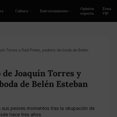
Opinión
Zona
es
Cultura
Entretenimiento
experta
VIP
uín Torres y Raúl Prieto, padrino de boda de Belén
o de Joaquín Torres y
 boda de Belén Esteban
ven sus peores momentos tras la okupación de
esde hace tres años