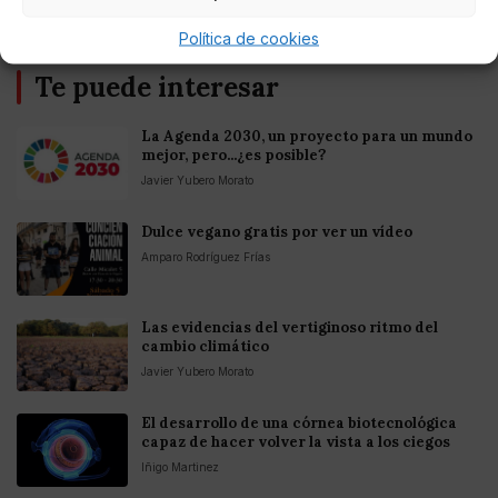
Política de cookies
Te puede interesar
La Agenda 2030, un proyecto para un mundo
mejor, pero...¿es posible?
Javier Yubero Morato
Dulce vegano gratis por ver un vídeo
Amparo Rodríguez Frías
Las evidencias del vertiginoso ritmo del
cambio climático
Javier Yubero Morato
El desarrollo de una córnea biotecnológica
capaz de hacer volver la vista a los ciegos
Iñigo Martinez