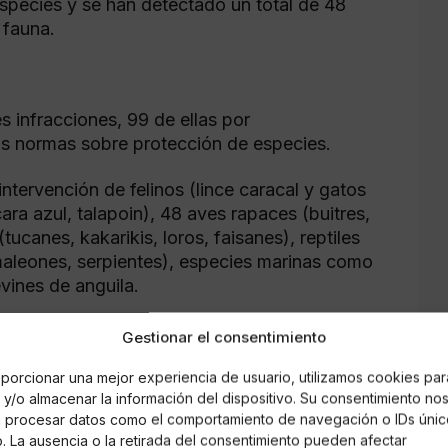
especies y se han detectado un total de 48
a fauna.
 infracciones, 99 de ellas por
as normas sobre protección de especies.
intervención de felinos (lince caracal y gatos
ara azul, talapoin), 48 aves rapaces (buitres,
ucanes, kakarikis, loros, faisanes), reptiles
amaleones, serpientes), especies marinas como
evines de anguila.
nciones de partes o derivados de diferentes
Gestionar el consentimiento
rfil de elefante africano, asiático y de morsa,
porcionar una mejor experiencia de usuario, utilizamos cookies par
e 2 kilogramos de caviar de esturión,
y/o almacenar la información del dispositivo. Su consentimiento no
dos pangolines y muebles e instrumentos
á procesar datos como el comportamiento de navegación o IDs únic
igra.
io. La ausencia o la retirada del consentimiento pueden afectar