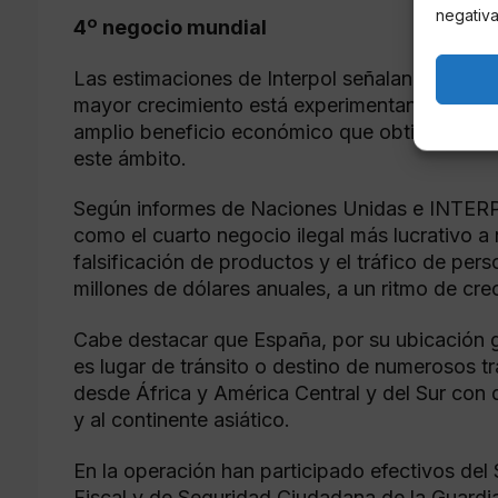
negativa
4º negocio mundial
Las estimaciones de Interpol señalan al delit
mayor crecimiento está experimentando a nivel
amplio beneficio económico que obtienen las 
este ámbito.
Según informes de Naciones Unidas e INTERPO
como el cuarto negocio ilegal más lucrativo a n
falsificación de productos y el tráfico de per
millones de dólares anuales, a un ritmo de cre
Cabe destacar que España, por su ubicación g
es lugar de tránsito o destino de numerosos tr
desde África y América Central y del Sur con d
y al continente asiático.
En la operación han participado efectivos d
Fiscal y de Seguridad Ciudadana de la Guardia 