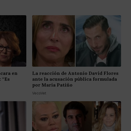
scara en
La reacción de Antonio David Flores
: “Es
ante la acusación pública formulada
por María Patiño
VecoVet