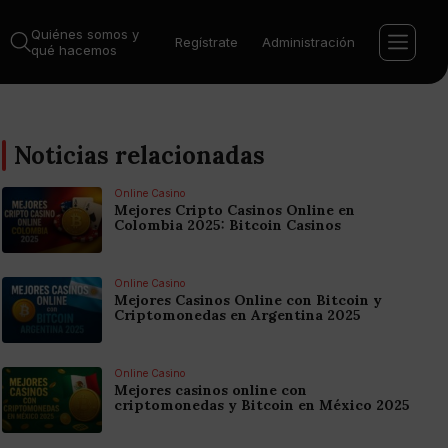
Quiénes somos y
Regístrate
Administración
qué hacemos
Noticias relacionadas
Online Casino
Mejores Cripto Casinos Online en
Colombia 2025: Bitcoin Casinos
Online Casino
Mejores Casinos Online con Bitcoin y
Criptomonedas en Argentina 2025
Online Casino
Mejores casinos online con
criptomonedas y Bitcoin en México 2025