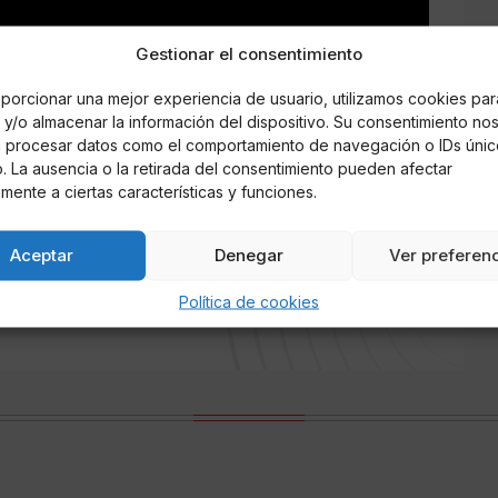
Gestionar el consentimiento
porcionar una mejor experiencia de usuario, utilizamos cookies par
y/o almacenar la información del dispositivo. Su consentimiento no
á procesar datos como el comportamiento de navegación o IDs únic
io. La ausencia o la retirada del consentimiento pueden afectar
mente a ciertas características y funciones.
Aceptar
Denegar
Ver preferen
Política de cookies
razón y todos los realitys del momento.