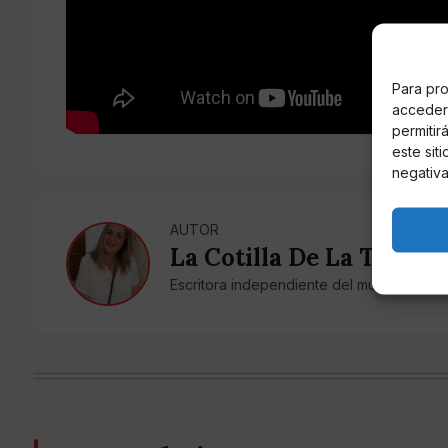
Para pro
acceder 
permitir
este sit
negativa
AUTOR
La Cotilla De La TV
Escritora independiente del mundo del co