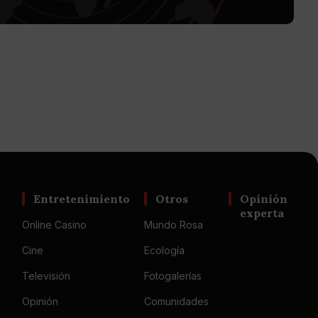
Entretenimiento
Otros
Opinión
experta
Online Casino
Mundo Rosa
Cine
Ecología
Televisión
Fotogalerías
Opinión
Comunidades