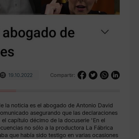
19.10.2022
Compartir:
de la noticia es el abogado de Antonio David
comunicado asegurando que las declaraciones
 el capítulo décimo de la docuserie 'En el
cuencias no sólo a la productora La Fábrica
aba que había sido testigo en varias ocasiones