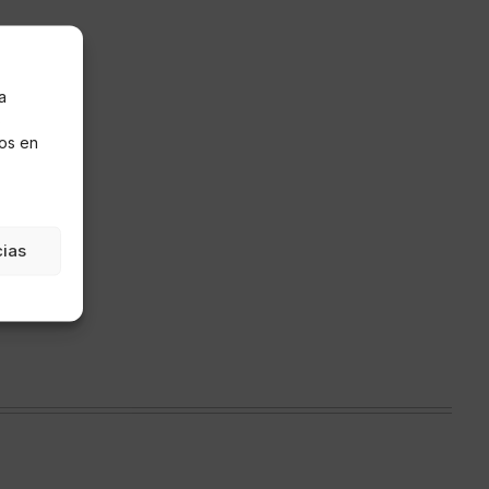
a
s
os en
cias