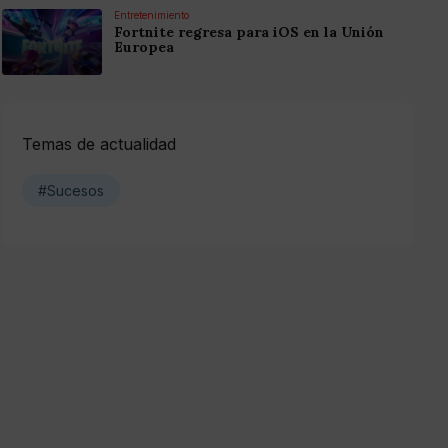
Entretenimiento
Fortnite regresa para iOS en la Unión
Europea
Temas de actualidad
#Sucesos