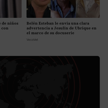
e de niños
Belén Esteban le envía una clara
a con
advertencia a Jesulín de Ubrique en
el marco de su docuserie
VecoVet