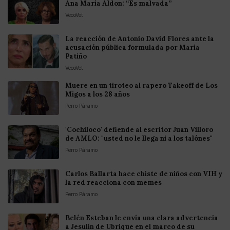
Ana María Aldon: “Es malvada”
VecoVet
La reacción de Antonio David Flores ante la
acusación pública formulada por María
Patiño
VecoVet
Muere en un tiroteo al rapero Takeoff de Los
Migos a los 28 años
Perro Páramo
'Cochiloco' defiende al escritor Juan Villoro
de AMLO: "usted no le llega ni a los talónes"
Perro Páramo
Carlos Ballarta hace chiste de niños con VIH y
la red reacciona con memes
Perro Páramo
Belén Esteban le envía una clara advertencia
a Jesulín de Ubrique en el marco de su