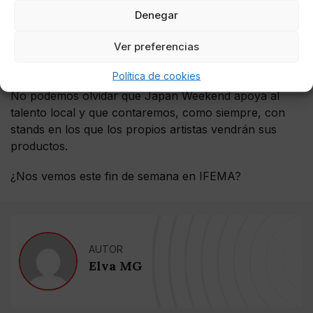
Denegar
un espacio completamente nuevo llamando
Japan
Manga Town
en el que podremos encontrar a las
Ver preferencias
principales editoriales españolas mostrando sus
novedades y títulos destacados.
Política de cookies
No podemos olvidar que Japan Weekend apoya al
talento local y que contaremos, como siempre, con
stands en los que los propios artistas vendrán sus
productos.
¿Nos vemos este fin de semana en IFEMA?
AUTOR
Elva MG