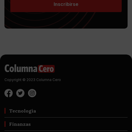
Inscribirse
Copyright © 2023 Columna Cero
Tecnología
Finanzas