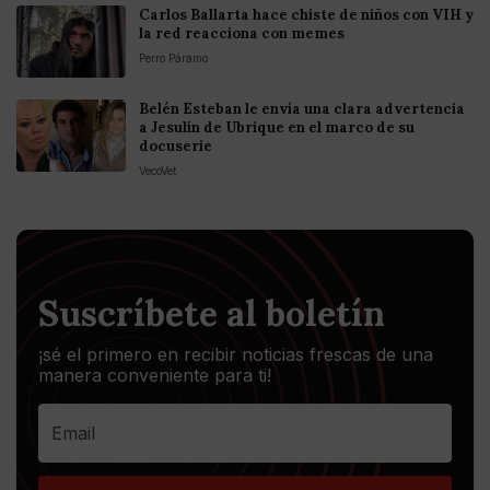
Carlos Ballarta hace chiste de niños con VIH y
la red reacciona con memes
Perro Páramo
Belén Esteban le envía una clara advertencia
a Jesulín de Ubrique en el marco de su
docuserie
VecoVet
Suscríbete al boletín
¡sé el primero en recibir noticias frescas de una
manera conveniente para ti!