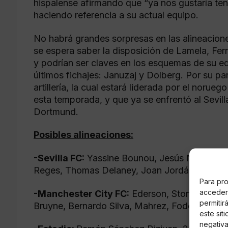
hispalense afirmando que “ya nos gustaría tener
haciendo referencia a su actual equipo.
No habrá grandes sorpresas en las alineacione
se espera saber la disposición de Lamela, Fe
y podrían ser claves en los esquemas de su e
últimos fichajes: Januzaj y Dolberg. Por su pa
artillería, la cual estará liderada por el norue
esta temporada, y que ya se enfrentó al Sevi
Dortmund.
Posibles alineaciones:
-Sevilla FC:
Yassine Bounou, Jesús Navas, Ni
Reges, Thomas Delaney, Joan Jordán, Erik L
Para pro
acceder 
-Manchester City FC:
Ederson, Stones, Rubén
permitir
Bruyne, Bernardo Silva, Mahrez, Foden, Haala
este sit
negativa