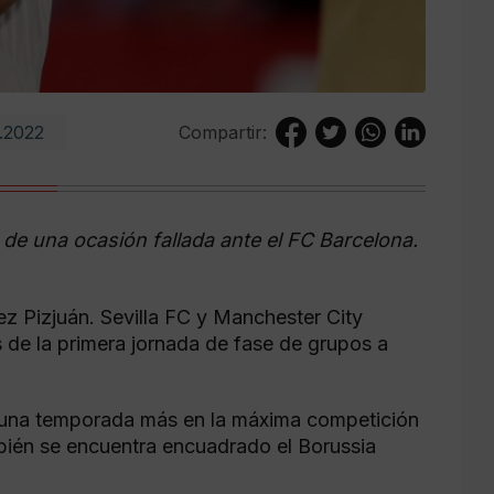
.2022
Compartir:
a de una ocasión fallada ante el FC Barcelona.
 Pizjuán. Sevilla FC y Manchester City
 de la primera jornada de fase de grupos a
 una temporada más en la máxima competición
bién se encuentra encuadrado el Borussia