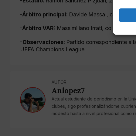
-Estadio:
Ramón Sánchez Pizjuan, 21:00 hora
-Árbitro principal:
Davide Massa , colegiado i
-Árbitro VAR:
Massimiliano Irrati, colegiado it
-Observaciones:
Partido correspondiente a l
UEFA Champions League.
AUTOR
Anlopez7
Actual estudiante de periodismo en la Uni
clubes, sigo profesionalizándome cubrie
modesto hasta a nivel profesional como r