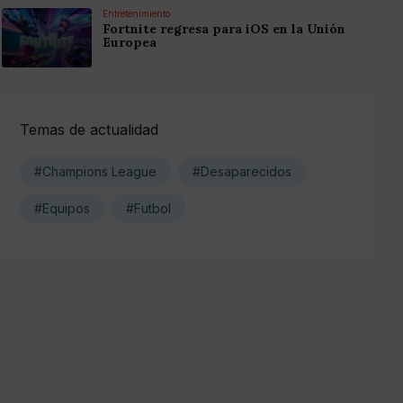
Entretenimiento
Fortnite regresa para iOS en la Unión
Europea
Temas de actualidad
#Champions League
#Desaparecidos
#Equipos
#Futbol