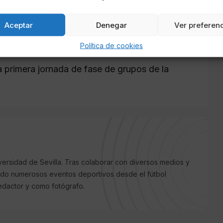
s.
taliano.
Aceptar
Denegar
Ver preferen
aliano.
Política de cookies
a primera jornada de fase de grupos de la
versidad de Sevilla. Tras colaborar con diversos medios y
ndo numerosos eventos deportivos desde el fútbol
edactor y como fotógrafo.