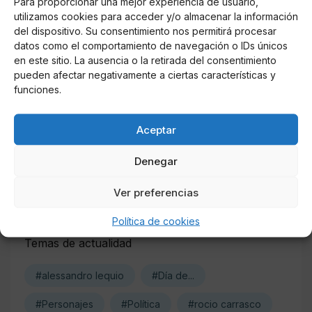
Para proporcionar una mejor experiencia de usuario,
utilizamos cookies para acceder y/o almacenar la información
Online Casino
del dispositivo. Su consentimiento nos permitirá procesar
Mejores Casinos Online con Bitcoin y
datos como el comportamiento de navegación o IDs únicos
Criptomonedas en Argentina 2025
en este sitio. La ausencia o la retirada del consentimiento
pueden afectar negativamente a ciertas características y
funciones.
Online Casino
Mejores casinos online con
criptomonedas y Bitcoin en México 2025
Aceptar
Entretenimiento
Denegar
Fortnite regresa para iOS en la Unión
Europea
Ver preferencias
Política de cookies
Temas de actualidad
#alessandro lequio
#Día de...
#Personajes
#Política
#rocio carrasco