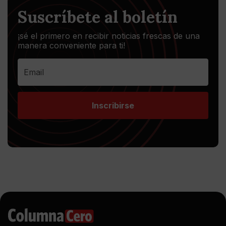
Suscríbete al boletín
¡sé el primero en recibir noticias frescas de una
manera conveniente para ti!
Inscribirse