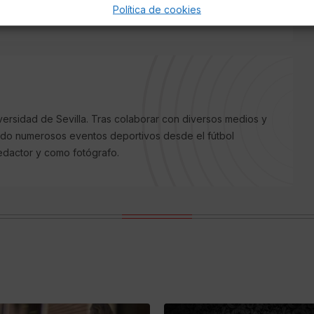
Política de cookies
versidad de Sevilla. Tras colaborar con diversos medios y
ndo numerosos eventos deportivos desde el fútbol
edactor y como fotógrafo.