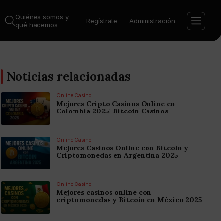
Quiénes somos y
Regístrate
Administración
qué hacemos
Noticias relacionadas
Online Casino
Mejores Cripto Casinos Online en
Colombia 2025: Bitcoin Casinos
Online Casino
Mejores Casinos Online con Bitcoin y
Criptomonedas en Argentina 2025
Online Casino
Mejores casinos online con
criptomonedas y Bitcoin en México 2025