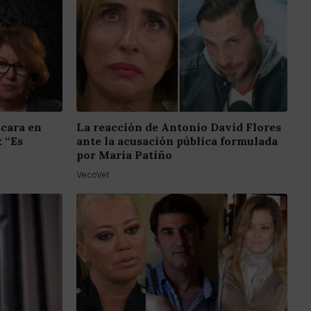
scara en
La reacción de Antonio David Flores
: “Es
ante la acusación pública formulada
por María Patiño
VecoVet