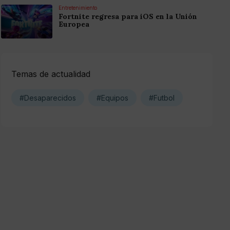
Entretenimiento
Fortnite regresa para iOS en la Unión
Europea
Temas de actualidad
#Desaparecidos
#Equipos
#Futbol