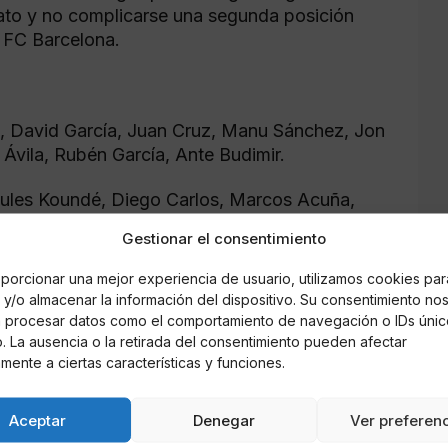
derato y no complicarse una segunda posición
y FC Barcelona.
, David García, Juan Cruz, Manu Sánchez, Jon
Ávila, Rubén García, Ante Budimir.
Jules Koundé, Diego Carlos, Marcos Acuña,
 Lucas Ocampos, Papu Gómez, Youssef En
Gestionar el consentimiento
porcionar una mejor experiencia de usuario, utilizamos cookies par
y/o almacenar la información del dispositivo. Su consentimiento no
á procesar datos como el comportamiento de navegación o IDs únic
adrileño
io. La ausencia o la retirada del consentimiento pueden afectar
mente a ciertas características y funciones.
egiado gallego.
Aceptar
Denegar
Ver preferen
a vigesimotercera jornada de la Liga