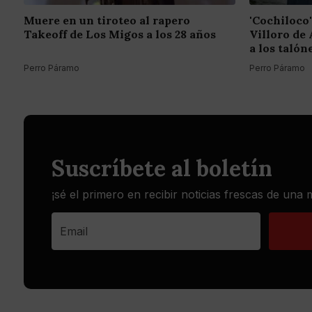
Muere en un tiroteo al rapero
'Cochiloco'
Takeoff de Los Migos a los 28 años
Villoro de 
a los talón
Perro Páramo
Perro Páramo
Suscríbete al boletín
¡sé el primero en recibir noticias frescas de una