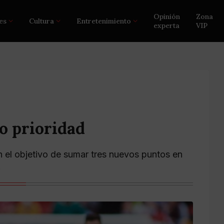
Opinión
Zona
es
Cultura
Entretenimiento
experta
VIP
mo prioridad
 el objetivo de sumar tres nuevos puntos en
.