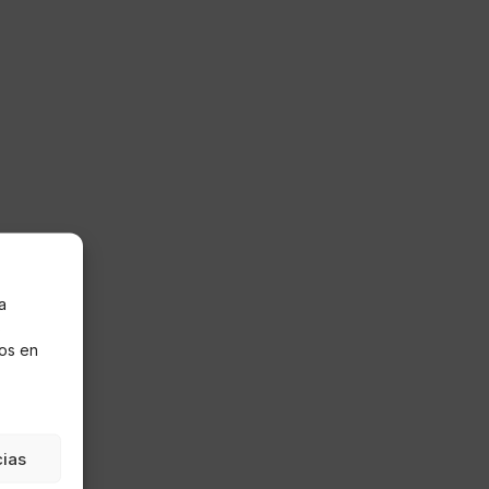
a
s
os en
cias