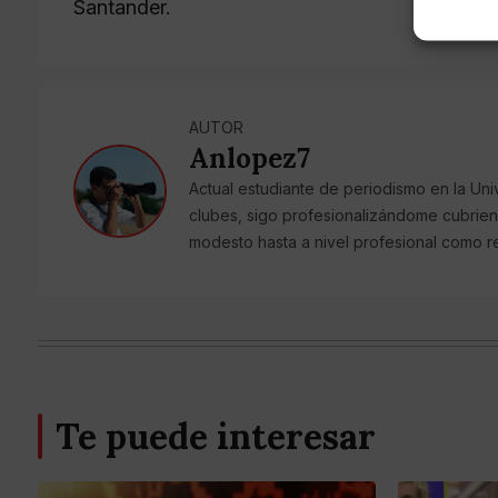
Santander.
AUTOR
Anlopez7
Actual estudiante de periodismo en la Uni
clubes, sigo profesionalizándome cubrie
modesto hasta a nivel profesional como r
Te puede interesar