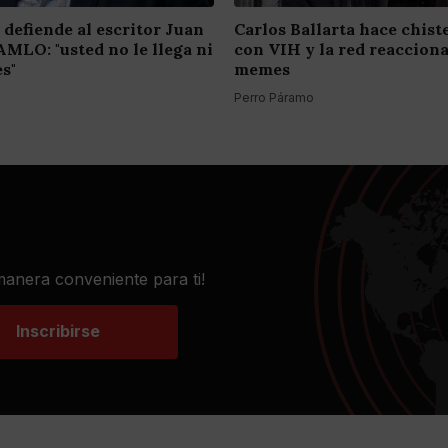
 defiende al escritor Juan
Carlos Ballarta hace chist
AMLO: "usted no le llega ni
con VIH y la red reaccion
es"
memes
Perro Páramo
 manera conveniente para ti!
Inscribirse