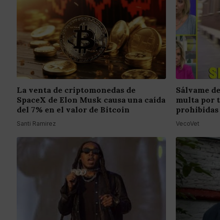
La venta de criptomonedas de
Sálvame de
SpaceX de Elon Musk causa una caída
multa por 
del 7% en el valor de Bitcoin
prohibidas
Santi Ramirez
VecoVet