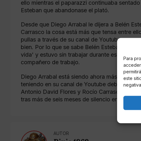
ello mientras el paparazzi continuaba sentado e
Esteban que abandonase el plató.
Desde que Diego Arrabal le dijera a Belén Es
Carrasco la cosa está más que tensa entre ello
pullas a través de su canal de Youtube y par
bien. Por lo que se sabe Belén Esteban fue in
vida' y estuvo sin trabajar durante esa tarde,
Para pro
compañero de trabajo.
acceder 
permitir
Diego Arrabal está siendo ahora más conocid
este sit
teniendo en su canal de Youtube debido a la e
negativa
Antonio David Flores y Rocío Carrasco, en dó
tras más de seis meses de silencio en donde 
AUTOR