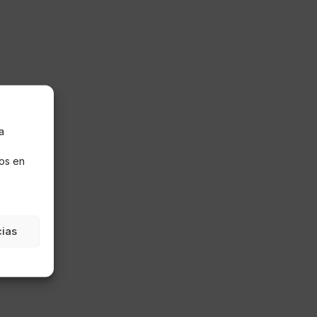
a
s
os en
cias