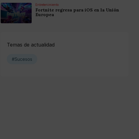
Entretenimiento
Fortnite regresa para iOS en la Unión
Europea
Temas de actualidad
#Sucesos