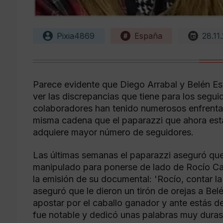
Pixia4869
España
28.11
Parece evidente que Diego Arrabal y Belén E
ver las discrepancias que tiene para los segu
colaboradores han tenido numerosos enfrenta
misma cadena que el paparazzi que ahora est
adquiere mayor número de seguidores.
Las últimas semanas el paparazzi aseguró que
manipulado para ponerse de lado de Rocío Car
la emisión de su documental: 'Rocío, contar la
aseguró que le dieron un tirón de orejas a Be
apostar por el caballo ganador y ante estás d
fue notable y dedicó unas palabras muy duras