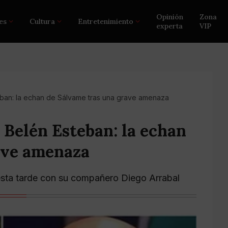
Opinión
Zona
es
Cultura
Entretenimiento
experta
VIP
teban: la echan de Sálvame tras una grave amenaza
 Belén Esteban: la echan
ave amenaza
 esta tarde con su compañero Diego Arrabal