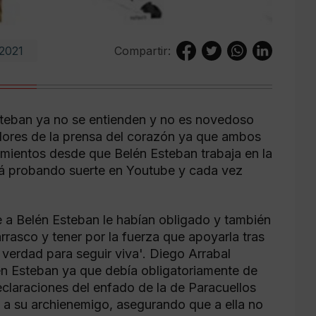
.2021
Compartir:
steban ya no se entienden y no es novedoso
idores de la prensa del corazón ya que ambos
mientos desde que Belén Esteban trabaja en la
á probando suerte en Youtube y cada vez
 a Belén Esteban le habían obligado y también
rasco y tener por la fuerza que apoyarla tras
 verdad para seguir viva'. Diego Arrabal
lén Esteban ya que debía obligatoriamente de
eclaraciones del enfado de la de Paracuellos
 a su archienemigo, asegurando que a ella no