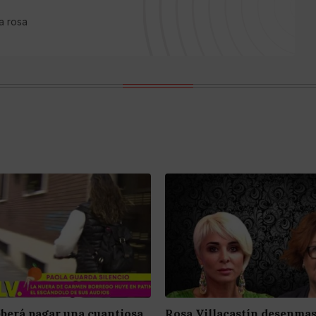
a rosa
berá pagar una cuantiosa
Rosa Villacastín desenma