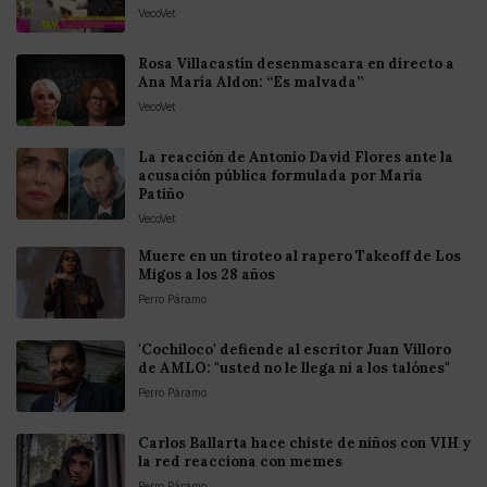
VecoVet
Rosa Villacastín desenmascara en directo a
Ana María Aldon: “Es malvada”
VecoVet
La reacción de Antonio David Flores ante la
acusación pública formulada por María
Patiño
VecoVet
Muere en un tiroteo al rapero Takeoff de Los
Migos a los 28 años
Perro Páramo
'Cochiloco' defiende al escritor Juan Villoro
de AMLO: "usted no le llega ni a los talónes"
Perro Páramo
Carlos Ballarta hace chiste de niños con VIH y
la red reacciona con memes
Perro Páramo