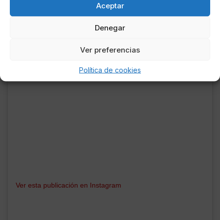
sobre todo a una excelente fidelidad al personaje
Aceptar
original.
Denegar
Ver preferencias
Política de cookies
Ver esta publicación en Instagram