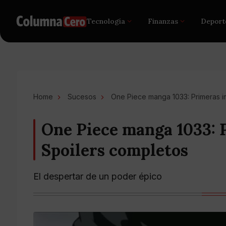
Tecnología
Finanzas
Deport
Home
Sucesos
One Piece manga 1033: Primeras i
One Piece manga 1033: 
Spoilers completos
El despertar de un poder épico