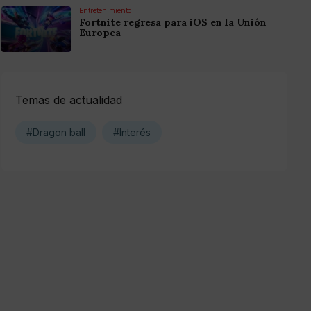
Entretenimiento
Fortnite regresa para iOS en la Unión
Europea
Temas de actualidad
#Dragon ball
#Interés