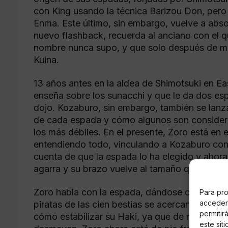
con King usando la técnica Barizou Don, pero
Enma. Este último, sin embargo, vuelve a abso
nuevo flashback, recuerda al anciano con el 
nombre nunca supo, y que solo después de mu
Kuina.
13 años antes en la aldea de Shimotsuki en Ea
enseña sobre los sunacchi y que le da dos es
dojo. Kozaburo, sin embargo, también se lanza
de cada espada y cómo algunos son consider
los más débiles. En el presente, Zoro está en 
entendiendo todo, vinculando a Kozaburo con
cuenta de que la espada lo ha elegido y ahora
agarra y su brazo vuelve al tamaño que tenía a
Zoro habla con la espada, dándose cuenta de
Para pro
acceder 
piratas de las cien bestias se acercan para a
permitir
cómo estabilizar su Haki, ya que de repente lo
este sit