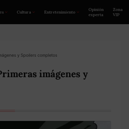
Opinión
Zona
es
Cultura
Entretenimiento
experta
VIP
mágenes y Spoilers completos
Primeras imágenes y