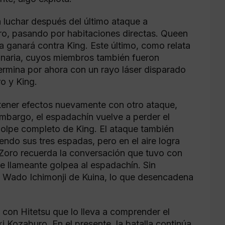
 luchar después del último ataque a
tro, pasando por habitaciones directas. Queen
a ganará contra King. Este último, como relata
Lunaria, cuyos miembros también fueron
termina por ahora con un rayo láser disparado
o y King.
btener efectos nuevamente con otro ataque,
mbargo, el espadachín vuelve a perder el
 golpe completo de King. El ataque también
ndo sus tres espadas, pero en el aire logra
 Zoro recuerda la conversación que tuvo con
e llameante golpea al espadachín. Sin
l Wado Ichimonji de Kuina, lo que desencadena
on Hitetsu que lo lleva a comprender el
 Kozaburo. En el presente, la batalla continúa