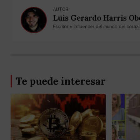
AUTOR
Luis Gerardo Harris Ob
Escritor e Influencer del mundo del coraz
Te puede interesar