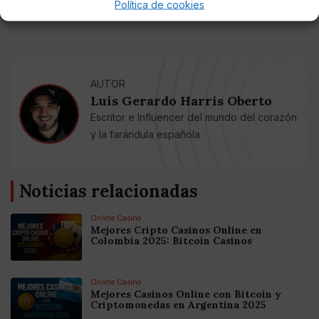
Política de cookies
AUTOR
Luis Gerardo Harris Oberto
Escritor e Influencer del mundo del corazón
y la farándula española
Noticias relacionadas
Online Casino
Mejores Cripto Casinos Online en
Colombia 2025: Bitcoin Casinos
Online Casino
Mejores Casinos Online con Bitcoin y
Criptomonedas en Argentina 2025