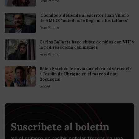
Perro Páramo
'Cochiloco' defiende al escritor Juan Villoro
de AMLO: "usted no le llega ni a los talónes"
Perro Páramo
Carlos Ballarta hace chiste de niños con VIH y
la red reacciona con memes
Perro Páramo
Belén Esteban le envía una clara advertencia
a Jesulín de Ubrique en el marco de su
docuserie
VecoVet
Suscríbete al boletín
¡sé el primero en recibir noticias frescas de una