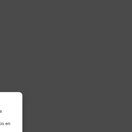
a
s
os en