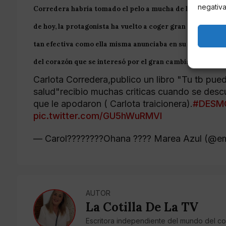
negativa
Corredera habría tomado el pelo a mucha de las personas 
de hoy, la protagonista ha vuelto a coger gran parte de lo
tan efectiva como ella misma anunciaba en su cuenta ofic
del corazón que se interesó por el gran cambia físico que 
Carlota Corredera,publico un libro "Tu tb pu
salud"recibio muchas criticas cuando se descu
que le apodaron ( Carlota traicionera).
#DESM
pic.twitter.com/GU5hWuRMVl
— Carol????????Ohana ???? Marea Azul (@e
AUTOR
La Cotilla De La TV
Escritora independiente del mundo del co