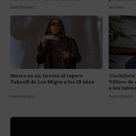
Santi Ramirez
VecoVet
Muere en un tiroteo al rapero
'Cochiloco'
Takeoff de Los Migos a los 28 años
Villoro de 
a los talón
Perro Páramo
Perro Páramo