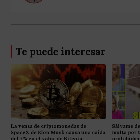
Te puede interesar
La venta de criptomonedas de
Sálvame de
SpaceX de Elon Musk causa una caída
multa por 
del 7% en el valor de Bitcoin
prohibidas