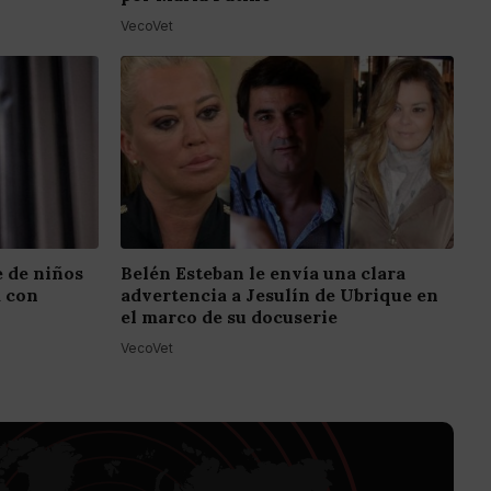
VecoVet
e de niños
Belén Esteban le envía una clara
a con
advertencia a Jesulín de Ubrique en
el marco de su docuserie
VecoVet