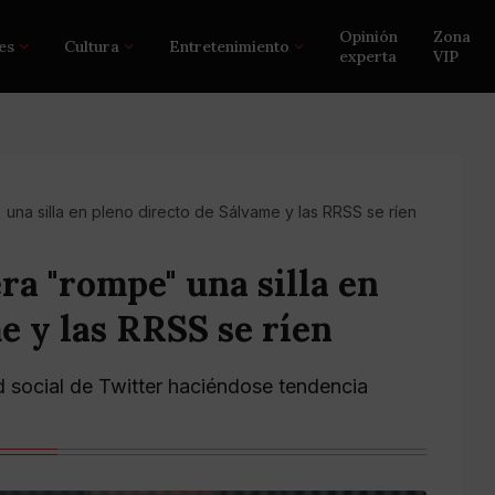
Opinión
Zona
es
Cultura
Entretenimiento
experta
VIP
una silla en pleno directo de Sálvame y las RRSS se ríen
a "rompe" una silla en
e y las RRSS se ríen
ed social de Twitter haciéndose tendencia