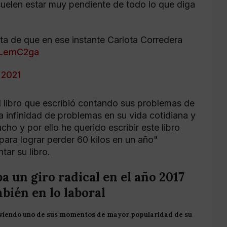
uelen estar muy pendiente de todo lo que diga
a de que en ese instante Carlota Corredera
CLemC2ga
 2021
el libro que escribió contando sus problemas de
 infinidad de problemas en su vida cotidiana y
ho y por ello he querido escribir este libro
ara lograr perder 60 kilos en un año"
ar su libro.
a un giro radical en el año 2017
bién en lo laboral
viviendo uno de sus momentos de mayor popularidad de su