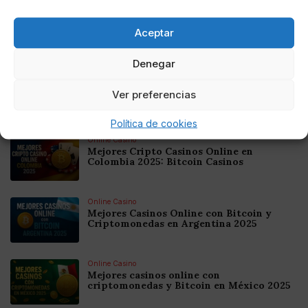
AUTOR
Pixia4869
Aceptar
Redactora freelancer, amante de la prensa
rosa
Denegar
Ver preferencias
Noticias relacionadas
Política de cookies
Online Casino
Mejores Cripto Casinos Online en
Colombia 2025: Bitcoin Casinos
Online Casino
Mejores Casinos Online con Bitcoin y
Criptomonedas en Argentina 2025
Online Casino
Mejores casinos online con
criptomonedas y Bitcoin en México 2025