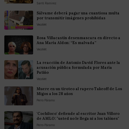
Santi Ramirez
Sálvame deberá pagar una cuantiosa multa
por transmitir imágenes prohibidas
VecoVet
Rosa Villacastín desenmascara en directo a
Ana María Aldon: “Es malvada”
VecoVet
La reacción de Antonio David Flores ante la
acusación pública formulada por María
Patiño
VecoVet
Muere en un tiroteo al rapero Takeoff de Los
Migos a los 28 años
Perro Páramo
'Cochiloco' defiende al escritor Juan Villoro
de AMLO: "usted no le llega ni a los talónes"
Perro Páramo