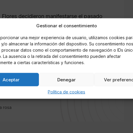
Flores decidieron manifestarse el pasado
es llamados en La Marea Azul para
Gestionar el consentimiento
tán viendo sometidos desde que en marzo se
n Gloria Camila y los Mohedano en la
porcionar una mejor experiencia de usuario, utilizamos cookies par
y/o almacenar la información del dispositivo. Su consentimiento no
de Rocío Carrasco busca la manera de
á procesar datos como el comportamiento de navegación o IDs únic
puedan tener mediáticamente las declaraciones
io. La ausencia o la retirada del consentimiento pueden afectar
mente a ciertas características y funciones.
Aceptar
Denegar
Ver preferen
Política de cookies
a rosa