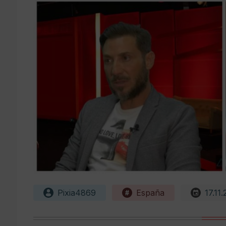
Pixia4869
España
17.11