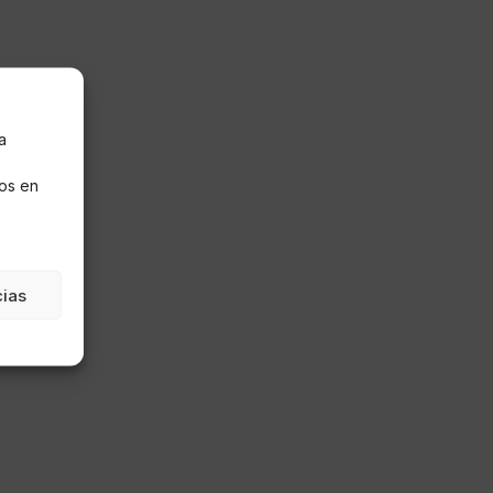
a
s
os en
cias