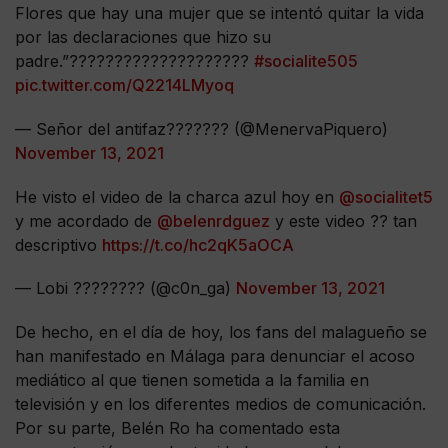
Flores que hay una mujer que se intentó quitar la vida
por las declaraciones que hizo su
padre.”????????????????????
#socialite505
pic.twitter.com/Q2214LMyoq
— Señor del antifaz?????‍?? (@MenervaPiquero)
November 13, 2021
He visto el video de la charca azul hoy en
@socialitet5
y me acordado de
@belenrdguez
y este video ?? tan
descriptivo
https://t.co/hc2qK5aOCA
— Lobi ???????? (@c0n_ga)
November 13, 2021
De hecho, en el día de hoy, los fans del malagueño se
han manifestado en Málaga para denunciar el acoso
mediático al que tienen sometida a la familia en
televisión y en los diferentes medios de comunicación.
Por su parte, Belén Ro ha comentado esta