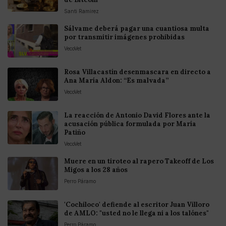
Santi Ramirez
Sálvame deberá pagar una cuantiosa multa
por transmitir imágenes prohibidas
VecoVet
Rosa Villacastín desenmascara en directo a
Ana María Aldon: “Es malvada”
VecoVet
La reacción de Antonio David Flores ante la
acusación pública formulada por María
Patiño
VecoVet
Muere en un tiroteo al rapero Takeoff de Los
Migos a los 28 años
Perro Páramo
'Cochiloco' defiende al escritor Juan Villoro
de AMLO: "usted no le llega ni a los talónes"
Perro Páramo