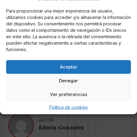
Dr. Stone Capítulo 218 Fecha de lanzamiento
Para proporcionar una mejor experiencia de usuario,
utilizamos cookies para acceder y/o almacenar la información
Dr. Stone Capítulo 218 se lanzará el 14 de noviembre
del dispositivo. Su consentimiento nos permitirá procesar
de 2021. Ryusui agrega que pueden crearlo. Chrome
datos como el comportamiento de navegación o IDs únicos
en este sitio. La ausencia o la retirada del consentimiento
está emocionado de que sus planes estén funcionando
pueden afectar negativamente a ciertas características y
y el equipo esté dispuesto a ayudarlo. Pero esto
funciones.
llevará años terminarlo. También hablaron sobre los
secretos del dispositivo de petrificación y votaron
entre cohetes unidireccionales y bidireccionales ya
Aceptar
que algunos no estaban de acuerdo. Después de
Denegar
votar, gana el cohete bidireccional y ahora es el
momento de volver al trabajo.
Ver preferencias
Política de cookies
AUTOR
Edwin Gonzalez