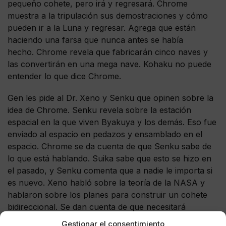
pequeño cohete, pero irá y regresará. Chrome
muestra a la tripulación sus demostraciones y cómo
pueden ir a la Luna y regresar. Agrega que están
haciendo una farsa que nunca antes se había
hecho. Chrome revela que fabricarán cinco naves y
las convertirán en una mega nave. Kohaku no puede
entender lo que dice Chrome.
Gen les pide al Dr. Xeno y Senku que opinen sobre la
idea de Chrome. Senku revela sobre la estación
espacial en la que viven Byakuya y los demás. Eso fue
enviado al espacio en pedazos y ensamblado en el
espacio. Chrome se da cuenta de que Senku sabe de
lo que está hablando. Suika sabe que esto se hizo en
el pasado, y Senku comenta que a nadie le importa si
es nuevo. Xeno habló sobre la teoría de la NASA y
hablaron sobre los planes para construir un cohete
bidireccional. Se dan cuenta de que necesitará
muchos materiales.
Gestionar el consentimiento