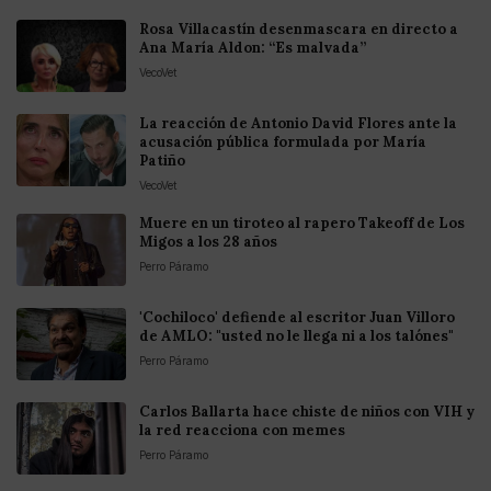
Rosa Villacastín desenmascara en directo a
Ana María Aldon: “Es malvada”
VecoVet
La reacción de Antonio David Flores ante la
acusación pública formulada por María
Patiño
VecoVet
Muere en un tiroteo al rapero Takeoff de Los
Migos a los 28 años
Perro Páramo
'Cochiloco' defiende al escritor Juan Villoro
de AMLO: "usted no le llega ni a los talónes"
Perro Páramo
Carlos Ballarta hace chiste de niños con VIH y
la red reacciona con memes
Perro Páramo