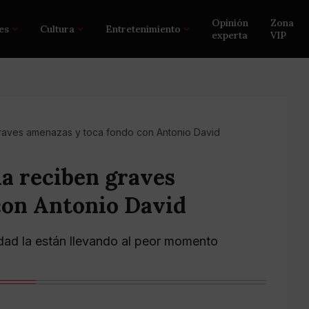
Opinión
Zona
es
Cultura
Entretenimiento
experta
VIP
 graves amenazas y toca fondo con Antonio David
ia reciben graves
con Antonio David
idad la están llevando al peor momento