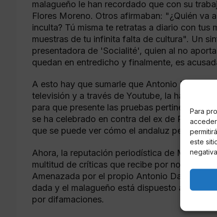
malagueño le han recordado que con su trabajo
Flores Moreno. Otros afirmaban: "¿Quién va a
inculta? Tú misma te retratas a diario con tus
muestras de tu infinita falta de cultura". Un s
presentadora de 'Socialité', quien al no aport
quedan en entredicho y finalmente, es acusad
A esto hay que sumarle que Antonio David Flor
televisión y a través de Youtube, la ha obliga
para que presente las pruebas pertinentes sob
Para pro
se ha celebrado en contra del ex de Rocío Ca
acceder 
que se puede ver cómo el andaluz pega los car
permitir
este sit
negativa
Ahora, la reputación periodística de María Pat
multitud de críticas que recibe por no aportar
Amenazada por el propio Antonio David, Patiñ
dada y el malagueño está dispuesto a emprend
por difamaciones.