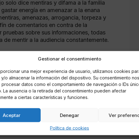
 solo dice mentiras y difama a la familia
 gastar energía en amenazar a la enana
 mentiras, amenazas, arrogancia, torpeza y
infín de comentarios en contra de la
ar pruebas sobre sus informaciones, todas
a de mentir a la audiencia constantemente.
es no le perdona a la sevillana lo que hace en
Gestionar el consentimiento
do a rectificar dándole un plazo de 48 horas
re el presunto juicio que según María Patiño
porcionar una mejor experiencia de usuario, utilizamos cookies par
rrasco sumado a un vídeo en el que asegura
y/o almacenar la información del dispositivo. Su consentimiento no
teles con su cara en plena calle.
á procesar datos como el comportamiento de navegación o IDs únic
io. La ausencia o la retirada del consentimiento pueden afectar
mente a ciertas características y funciones.
iño está en juego teniendo en cuenta la
 información contrastada a la audiencia.
o no ha rectificado aún en la información
Aceptar
Denegar
Ver preferen
er medidas legales contra ella y su programa
Política de cookies