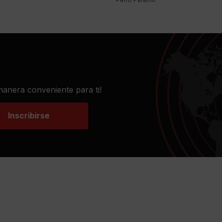
 manera conveniente para ti!
Inscribirse