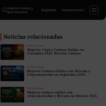
Quiénes somos y
Regístrate
Administración
qué hacemos
Noticias relacionadas
Online Casino
Mejores Cripto Casinos Online en
Colombia 2025: Bitcoin Casinos
Online Casino
Mejores Casinos Online con Bitcoin y
Criptomonedas en Argentina 2025
Online Casino
Mejores casinos online con
criptomonedas y Bitcoin en México 2025