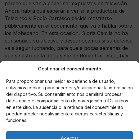
parece que van a poder ser expuestos en televisión.
Ahora habrá que esperar a ver si la productora de
Telecinco y Rocío Carrasco decide mostrarse
públicamente en el documental que va a hablar sobre
los Mohedano. En esta ocasión, Gloria Camila no ha
conseguido su objetivo y desconocemos si su defensa
va a seguir luchando, para que a pocas semanas de
que se estrene la docu serie de Rocío Carrasco, hay
algún modo de impedir que los documentos privados
Gestionar el consentimiento
de su madre que con tanto celo guardaba, vean la luz.
Para proporcionar una mejor experiencia de usuario,
utilizamos cookies para acceder y/o almacenar la información
del dispositivo. Su consentimiento nos permitirá procesar
datos como el comportamiento de navegación o IDs únicos
en este sitio. La ausencia o la retirada del consentimiento
AUTOR
pueden afectar negativamente a ciertas características y
Pixia4869
funciones.
Redactora freelancer, amante de la prensa
rosa
Aceptar