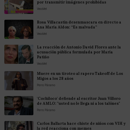
por transmitir imágenes prohibidas
VecoVet
Rosa Villacastín desenmascara en directo a
Ana María Aldon: “Es malvada”
VecoVet
La reacción de Antonio David Flores ante la
acusación pública formulada por María
Patiño
VecoVet
Muere en un tiroteo al rapero Takeoff de Los
Migos a los 28 años
Perro Páramo
'Cochiloco' defiende al escritor Juan Villoro
de AMLO: "usted no le llega ni a los talónes"
Perro Páramo
Carlos Ballarta hace chiste de niños con VIH y
la red reacciona con memes