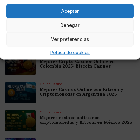
Pixia4869
Aceptar
Redactora freelancer, amante de la prensa
rosa
Denegar
Ver preferencias
Noticias relacionadas
Política de cookies
Online Casino
Mejores Cripto Casinos Online en
Colombia 2025: Bitcoin Casinos
Online Casino
Mejores Casinos Online con Bitcoin y
Criptomonedas en Argentina 2025
Online Casino
Mejores casinos online con
criptomonedas y Bitcoin en México 2025