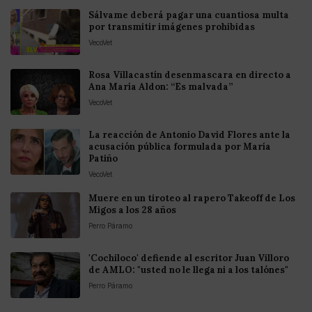
Sálvame deberá pagar una cuantiosa multa
por transmitir imágenes prohibidas
VecoVet
Rosa Villacastín desenmascara en directo a
Ana María Aldon: “Es malvada”
VecoVet
La reacción de Antonio David Flores ante la
acusación pública formulada por María
Patiño
VecoVet
Muere en un tiroteo al rapero Takeoff de Los
Migos a los 28 años
Perro Páramo
'Cochiloco' defiende al escritor Juan Villoro
de AMLO: "usted no le llega ni a los talónes"
Perro Páramo