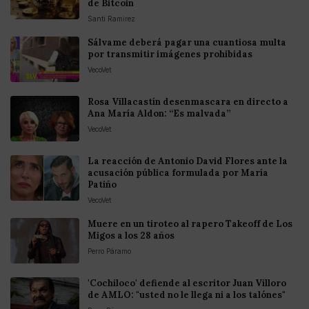
de Bitcoin
Santi Ramirez
Sálvame deberá pagar una cuantiosa multa
por transmitir imágenes prohibidas
VecoVet
Rosa Villacastín desenmascara en directo a
Ana María Aldon: “Es malvada”
VecoVet
La reacción de Antonio David Flores ante la
acusación pública formulada por María
Patiño
VecoVet
Muere en un tiroteo al rapero Takeoff de Los
Migos a los 28 años
Perro Páramo
'Cochiloco' defiende al escritor Juan Villoro
de AMLO: "usted no le llega ni a los talónes"