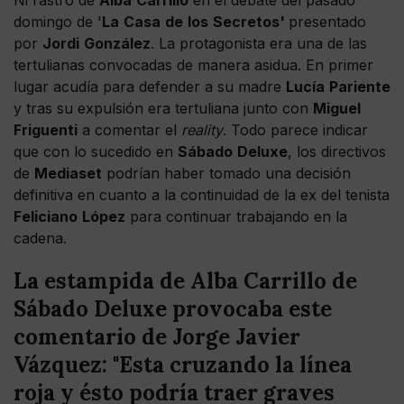
Ni rastro de
Alba
Carrillo
en el debate del pasado
domingo de '
La
Casa
de
los
Secretos'
presentado
por
Jordi
González
. La protagonista era una de las
tertulianas convocadas de manera asidua. En primer
lugar acudía para defender a su madre
Lucía
Pariente
y tras su expulsión era tertuliana junto con
Miguel
Friguenti
a comentar el
reality
. Todo parece indicar
que con lo sucedido en
Sábado
Deluxe
, los directivos
de
Mediaset
podrían haber tomado una decisión
definitiva en cuanto a la continuidad de la ex del tenista
Feliciano
López
para continuar trabajando en la
cadena.
La estampida de Alba Carrillo de
Sábado Deluxe provocaba este
comentario de Jorge Javier
Vázquez: "Esta cruzando la línea
roja y ésto podría traer graves