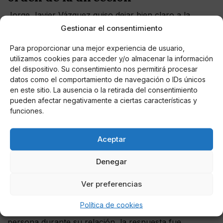
Jorge Javier Vázquez quiso dejar bien claro a la
audiencia que Alba se había marchado porque la
Gestionar el consentimiento
directora había decidido expulsarla. "Me comentan
Para proporcionar una mejor experiencia de usuario,
que en vista de la que está liando, la directora la ha
utilizamos cookies para acceder y/o almacenar la información
expulsado del
Deluxe
.
Alba
se ha visto obligada a salir
del dispositivo. Su consentimiento nos permitirá procesar
de las instalaciones de
Mediaset
", matizaba el de
datos como el comportamiento de navegación o IDs únicos
Badalona
.
en este sitio. La ausencia o la retirada del consentimiento
pueden afectar negativamente a ciertas características y
El Polígrafo de Conchita dice que
funciones.
Alba Carrillo fue infiel a Santi
Burgoa y éste rompió con ella de
Aceptar
manera definitiva
Denegar
Existían muchas dudas en cuanto a lo que había
Ver preferencias
ocurrido entre la colaboradora y su ex pareja Santi
Burgoa. Ante la pregunta del polideluxe de sí la razón
Política de cookies
hubiese sido porque Alba tuvo un affaire con otra
persona durante su relación, la respuesta fue