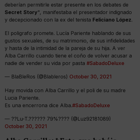
deberían permitirle estar presente en los debates de
Secret
Story
", manifestaba el presentador indignado
y decepcionado con la ex del tenista
Feliciano
López
.
El poligrafo promete. Lucía Pariente hablando de sus
gustos sexuales, de su matrimonio, de sus infidelidades
y hasta de la intimidad de la pareja de su hija. A ver
Alba Carrillo cuando tiene el coño de volver acusar a
nadie de vender su vida por pasta
#SabadoDeluxe
— BlaBleRos (@Blableros)
October 30, 2021
Hay movida con Alba Carrillo y el poli de su madre
Lucia Pariente.
Es una encerrona dice Alba.
#SabadoDeluxe
— ??Lu-T.?????? 79%???? (@Luz92181089)
October 30, 2021