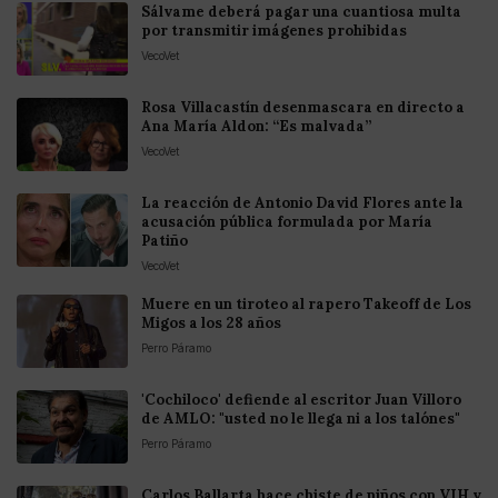
Sálvame deberá pagar una cuantiosa multa
por transmitir imágenes prohibidas
VecoVet
Rosa Villacastín desenmascara en directo a
Ana María Aldon: “Es malvada”
VecoVet
La reacción de Antonio David Flores ante la
acusación pública formulada por María
Patiño
VecoVet
Muere en un tiroteo al rapero Takeoff de Los
Migos a los 28 años
Perro Páramo
'Cochiloco' defiende al escritor Juan Villoro
de AMLO: "usted no le llega ni a los talónes"
Perro Páramo
Carlos Ballarta hace chiste de niños con VIH y