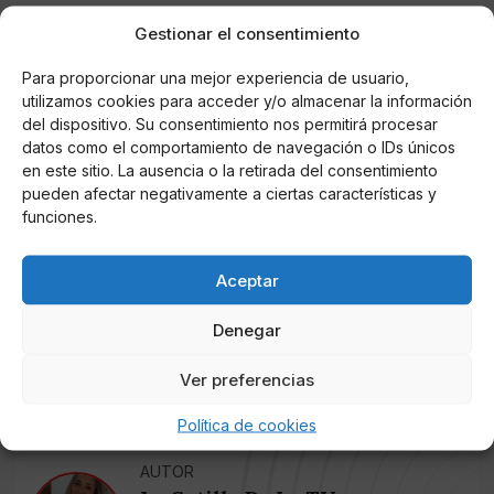
cobertura a ninguna noticia que viniera de Antonio
Gestionar el consentimiento
David Flores porque era un personaje del que no
querían volver a saber nada. En las redes sociales de
Para proporcionar una mejor experiencia de usuario,
Twitter e Instagram recuerdan a Carlota Corredera y a
utilizamos cookies para acceder y/o almacenar la información
Jorge Javier que para no querer hablar de Antonio
del dispositivo. Su consentimiento nos permitirá procesar
David y Olga Moreno, llevan desde el pasado
datos como el comportamiento de navegación o IDs únicos
en este sitio. La ausencia o la retirada del consentimiento
miércoles ofreciendo horas de programa hablando de
pueden afectar negativamente a ciertas características y
ellos.
funciones.
Aceptar
Denegar
Ver preferencias
Política de cookies
AUTOR