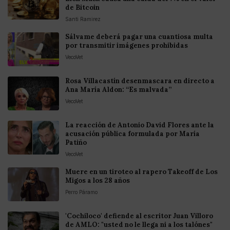
de Bitcoin
Santi Ramirez
Sálvame deberá pagar una cuantiosa multa
por transmitir imágenes prohibidas
VecoVet
Rosa Villacastín desenmascara en directo a
Ana María Aldon: “Es malvada”
VecoVet
La reacción de Antonio David Flores ante la
acusación pública formulada por María
Patiño
VecoVet
Muere en un tiroteo al rapero Takeoff de Los
Migos a los 28 años
Perro Páramo
'Cochiloco' defiende al escritor Juan Villoro
de AMLO: "usted no le llega ni a los talónes"