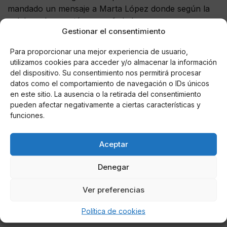
mandado un mensaje a Marta López donde según la
colaboradora, está muy enfadada y que es muy
Gestionar el consentimiento
posible que tome acciones legales. Un conocido diario
pone nombre y apellidos a la supuesta amante del ex
Para proporcionar una mejor experiencia de usuario,
de Rocío Carrasco y deja entrever que es Marta
utilizamos cookies para acceder y/o almacenar la información
Riesco, reportera del programa de Ana Rosa
del dispositivo. Su consentimiento nos permitirá procesar
Quintana.
datos como el comportamiento de navegación o IDs únicos
en este sitio. La ausencia o la retirada del consentimiento
Marta Riesco, Antonio David, Olga Moreno, Rocío
pueden afectar negativamente a ciertas características y
Flores…Maemía tenemos hasta el 2030.
funciones.
????‍??????‍??
Oops
pic.twitter.com/sHROWWMbCM
Aceptar
— Cotilleando (@Cotilleando)
October 21, 2021
Denegar
Ver preferencias
Política de cookies