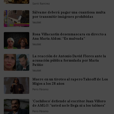
Santi Ramirez
Sálvame deberá pagar una cuantiosa multa
por transmitir imágenes prohibidas
VecoVet
Rosa Villacastín desenmascara en directo a
Ana María Aldon: “Es malvada”
VecoVet
La reacción de Antonio David Flores ante la
acusación pública formulada por María
Patiño
VecoVet
Muere en un tiroteo al rapero Takeoff de Los
Migos a los 28 años
Perro Páramo
'Cochiloco' defiende al escritor Juan Villoro
de AMLO: "usted no le llega ni a los talónes"
Perro Páramo