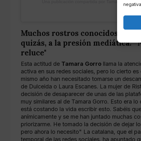
Una publicación compartida por Tamara Gorro (
negativa
Muchos rostros conocidos han d
quizás, a la presión mediática. "
reluce"
Esta actitud de
Tamara
Gorro
llama la atenc
activa en sus redes sociales, pero lo cierto e
mismo año han necesitado tomarse un descanso
de Dulceida o Laura Escanes. La mujer de Ris
decisión de desaparecer de unas de las plata
muy similares al de Tamara Gorro. Esto era lo
está costando la vida escribir esto. Sabéis 
anímicamente y se me han juntado muchas cos
priorizarme. He tomado la decisión de dejar l
pero ahora lo necesito" La catalana, que el p
temporal de las redes sociales, ha apuntado 