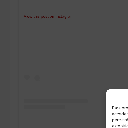
View this post on Instagram
Para pro
acceder 
permitir
este sit