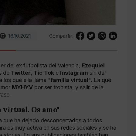
16.10.2021
Compartir:
er del ex futbolista del Valencia,
Ezequiel
es de
Twitter
,
Tic
Tok
e
Instagram
sin dar
 los que ella llama "
familia
virtual
". La que
 amor
MYHYV
por ser tronista, y salir de la
rase.
 virtual. Os amo"
sta que ha dejado desconcertados a todos
ra es muy activa en sus redes sociales y se ha
s stories. En sus publicaciones también han