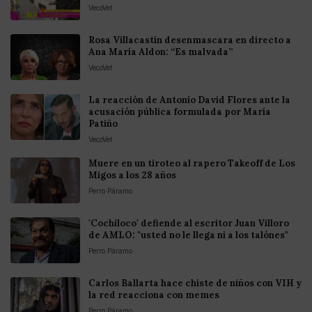
VecoVet
Rosa Villacastín desenmascara en directo a
Ana María Aldon: “Es malvada”
VecoVet
La reacción de Antonio David Flores ante la
acusación pública formulada por María
Patiño
VecoVet
Muere en un tiroteo al rapero Takeoff de Los
Migos a los 28 años
Perro Páramo
'Cochiloco' defiende al escritor Juan Villoro
de AMLO: "usted no le llega ni a los talónes"
Perro Páramo
Carlos Ballarta hace chiste de niños con VIH y
la red reacciona con memes
Perro Páramo