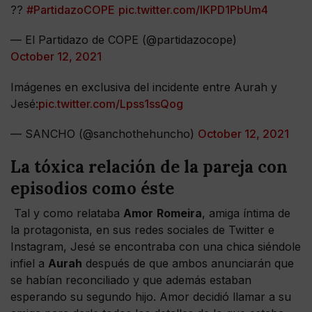
??
#PartidazoCOPE
pic.twitter.com/IKPD1PbUm4
— El Partidazo de COPE (@partidazocope)
October 12, 2021
Imágenes en exclusiva del incidente entre Aurah y
Jesé:
pic.twitter.com/Lpss1ssQog
— SANCHO (@sanchothehuncho)
October 12, 2021
La tóxica relación de la pareja con
episodios como éste
Tal y como relataba
Amor
Romeira
, amiga íntima de
la protagonista, en sus redes sociales de Twitter e
Instagram, Jesé se encontraba con una chica siéndole
infiel a
Aurah
después de que ambos anunciarán que
se habían reconciliado y que además estaban
esperando su segundo hijo. Amor decidió llamar a su