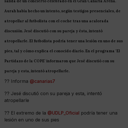
salida de un concierto celebrado en el
Gran
Canaria
Arena
.
Aurah había hecho un intento, según testigos presenciales, de
atropellar al futbolista con el coche tras una acalorada
discusión. Jesé discutió con su pareja y ésta, intentó
atropellarle. El futbolista podría tener una lesión en uno de sus
pies, tal y cómo explica el conocido diario. En el programa 'El
Partidazo
de
la
COPE
' informaron que Jesé discutió con su
pareja y esta, intentó atropellarle.
?? Informa
@canarias7
?? Jesé discutió con su pareja y esta, intentó
atropellarle
?? El extremo de la
@UDLP_Oficial
podría tener una
lesión en uno de sus pies