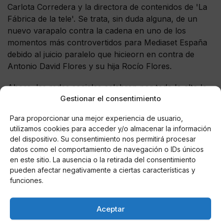
Carlota Corredera y la directora de contenidos de 'La
Fábrica de la tele'. Se trata, sin duda alguna, de un
nuevo varapalo contra la cadena en uno de los
momentos más controvertidos para Mediaset España
debido al juicio paralelo que hicieorn en contra de
Antonio David Flores y su hija Rocío Flores.
Ahora, las redes sociales celebran por todo lo alto lo
Gestionar el consentimiento
ocurrido y consideran que los dueños de 'La Fábrica
de la tele' deben pagar por lo sucedido en la docuserie
Para proporcionar una mejor experiencia de usuario,
de 'Rocío Carrasco, contar la verdad para seguir viva'.
utilizamos cookies para acceder y/o almacenar la información
del dispositivo. Su consentimiento nos permitirá procesar
datos como el comportamiento de navegación o IDs únicos
en este sitio. La ausencia o la retirada del consentimiento
AUTOR
pueden afectar negativamente a ciertas características y
María De Las Nieves Fernández
funciones.
Aguilera
Aceptar