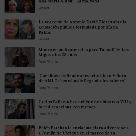
Ana María Aldon: “Es malvada”
VecoVet
La reacción de Antonio David Flores ante la
acusación pública formulada por María
Patiño
VecoVet
Muere en un tiroteo al rapero Takeoff de Los
Migos a los 28 años
Perro Páramo
'Cochiloco' defiende al escritor Juan Villoro
de AMLO: "usted no le llega ni a los talónes"
Perro Páramo
Carlos Ballarta hace chiste de niños con VIH y
la red reacciona con memes
Perro Páramo
Belén Esteban le envía una clara advertencia
a Jesulín de Ubrique en el marco de su