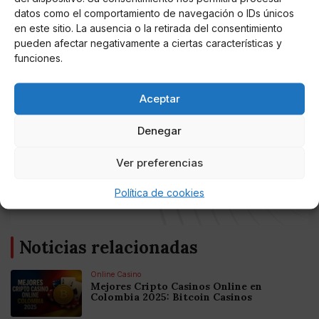
la chica que viene a limpiar no me los tire ya que
datos como el comportamiento de navegación o IDs únicos
en este sitio. La ausencia o la retirada del consentimiento
limpiando el congelador, sin saberlo ha llegado a
pueden afectar negativamente a ciertas características y
descongelar a muchos de ellos".
funciones.
Aceptar
Denegar
AUTOR
La Cotilla De La TV
Ver preferencias
Escritora independiente del mundo del
corazón y todos los realitys del momento.
Política de cookies
Noticias relacionadas
Online Casino
Mejores Cripto Casinos Online en
Colombia 2025: Bitcoin Casinos