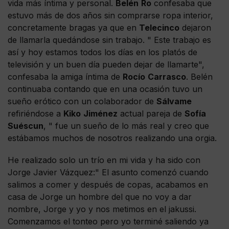
vida más íntima y personal.
Belén
Ro
confesaba que
estuvo más de dos años sin comprarse ropa interior,
concretamente bragas ya que en
Telecinco
dejaron
de llamarla quedándose sin trabajo. " Este trabajo es
así y hoy estamos todos los días en los platós de
televisión y un buen día pueden dejar de llamarte",
confesaba la amiga íntima de
Rocío
Carrasco
. Belén
continuaba contando que en una ocasión tuvo un
sueño erótico con un colaborador de
Sálvame
refiriéndose a
Kiko
Jiménez
actual pareja de
Sofía
Suéscun
, " fue un sueño de lo más real y creo que
estábamos muchos de nosotros realizando una orgia.
He realizado solo un trío en mi vida y ha sido con
Jorge Javier Vázquez:" El asunto comenzó cuando
salimos a comer y después de copas, acabamos en
casa de Jorge un hombre del que no voy a dar
nombre, Jorge y yo y nos metimos en el jakussi.
Comenzamos el tonteo pero yo terminé saliendo ya