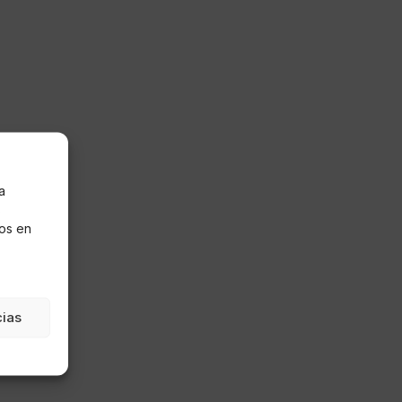
a
s
os en
cias