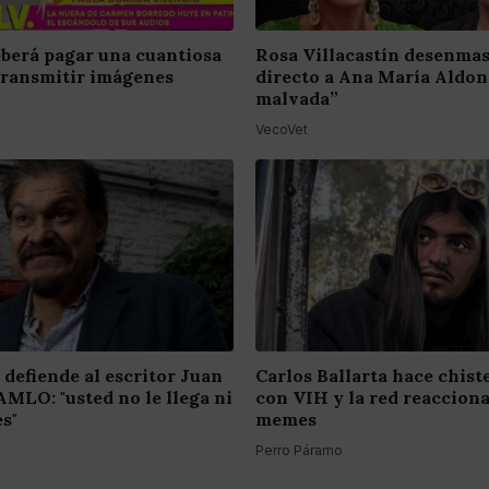
berá pagar una cuantiosa
Rosa Villacastín desenma
transmitir imágenes
directo a Ana María Aldon
malvada”
VecoVet
 defiende al escritor Juan
Carlos Ballarta hace chist
AMLO: "usted no le llega ni
con VIH y la red reaccion
es"
memes
Perro Páramo