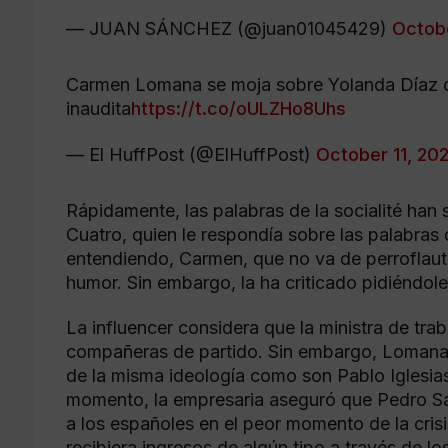
— JUAN SÁNCHEZ (@juan01045429)
Octobe
Carmen Lomana se moja sobre Yolanda Díaz d
inaudita
https://t.co/oULZHo8Uhs
— El HuffPost (@ElHuffPost)
October 11, 202
Rápidamente, las palabras de la socialité han 
Cuatro, quien le respondía sobre las palabr
entendiendo, Carmen, que no va de perroflaut
humor. Sin embargo, la ha criticado pidiéndole
La influencer considera que la ministra de tra
compañeras de partido. Sin embargo, Lomana n
de la misma ideología como son Pablo Iglesi
momento, la empresaria aseguró que Pedro Sá
a los españoles en el peor momento de la cris
recibiera ingresos de algún tipo a través de l