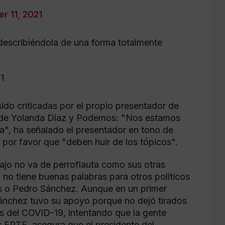
r 11, 2021
escribiéndola de una forma totalmente
1
sido criticadas por el propio presentador de
as de Yolanda Díaz y Podemos: "Nos estamos
a", ha señalado el presentador en tono de
 por favor que "deben huir de los tópicos".
bajo no va de perroflauta como sus otras
o tiene buenas palabras para otros políticos
as o Pedro Sánchez. Aunque en un primer
nchez tuvo su apoyo porque no dejó tirados
is del COVID-19, intentando que la gente
os ERTE, asegura que el presidente del