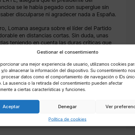
oncloa se le había pegado con superglue sin
o saber disculparse ni agradecer nada a España.
tro, Lomana asegura sobre el líder del Partido
dorable en distancias cortas. Sin duda, unas
as teniendo en cuenta las duras críticas que
ión contra Unidas Podemos. Era el pasado mes
Gestionar el consentimiento
inuaciones contra Pablo Iglesias y el estilo de
porcionar una mejor experiencia de usuario, utilizamos cookies par
y/o almacenar la información del dispositivo. Su consentimiento no
á procesar datos como el comportamiento de navegación o IDs únic
acerca de lso rumores de separación entre los
io. La ausencia o la retirada del consentimiento pueden afectar
specto: “Parece ser que sí, que prácticamente
mente a ciertas características y funciones.
lizaba: "a Irene Montero no le interesa mucho
esta a dedo por su compañero de vida".
Aceptar
Denegar
Ver preferen
Política de cookies