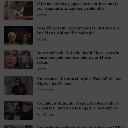
Sálvame deberá pagar una cuantiosa multa
por transmitir imágenes prohibidas
VecoVet
Rosa Villacastín desenmascara en directo a
Ana María Aldon: “Es malvada”
VecoVet
La reacción de Antonio David Flores ante la
acusación pública formulada por María
Patiño
VecoVet
Muere en un tiroteo al rapero Takeoff de Los
Migos a los 28 años
Perro Páramo
'Cochiloco' defiende al escritor Juan Villoro
de AMLO: "usted no le llega ni a los talónes"
Perro Páramo
Carlos Ballarta hace chiste de niños con VIH y