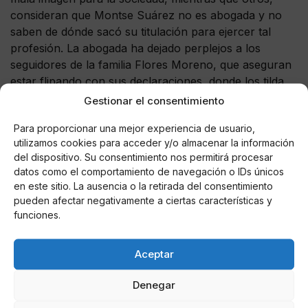
consideran que Montse Suárez no es abogada y no
saben de dónde sacó su titulación para ejercer tal
profesión. La abogada ha dejado perplejos a los
seguidores de la familia Flores Moreno, que aseguran
estar flipando con sus declaraciones, donde los tilda
de monstruos.
Gestionar el consentimiento
Para proporcionar una mejor experiencia de usuario,
utilizamos cookies para acceder y/o almacenar la información
del dispositivo. Su consentimiento nos permitirá procesar
AUTOR
datos como el comportamiento de navegación o IDs únicos
María De Las Nieves Fernández
en este sitio. La ausencia o la retirada del consentimiento
Aguilera
pueden afectar negativamente a ciertas características y
funciones.
Noticias relacionadas
Aceptar
Online Casino
Denegar
Mejores Cripto Casinos Online en
Colombia 2025: Bitcoin Casinos