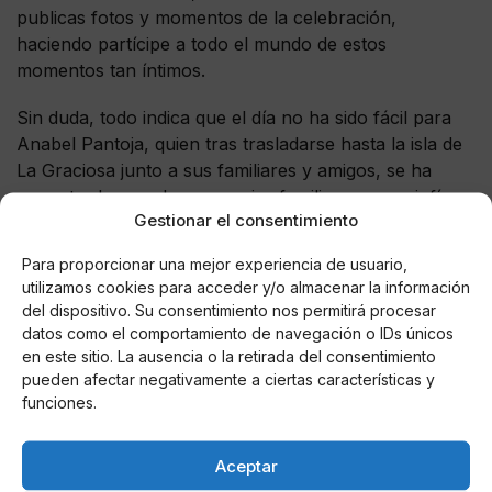
publicas fotos y momentos de la celebración,
haciendo partícipe a todo el mundo de estos
momentos tan íntimos.
Sin duda, todo indica que el día no ha sido fácil para
Anabel Pantoja, quien tras trasladarse hasta la isla de
La Graciosa junto a sus familiares y amigos, se ha
encontrado grandes ausencias familiares y un sinfín
Gestionar el consentimiento
de contratiempos, entre los que se encuentra la
aparición de la Guardia Civil e incluso el fallecimiento
Para proporcionar una mejor experiencia de usuario,
de su abuela Doñana horas antes de casarse.
utilizamos cookies para acceder y/o almacenar la información
del dispositivo. Su consentimiento nos permitirá procesar
datos como el comportamiento de navegación o IDs únicos
en este sitio. La ausencia o la retirada del consentimiento
AUTOR
pueden afectar negativamente a ciertas características y
María De Las Nieves Fernández
funciones.
Aguilera
Aceptar