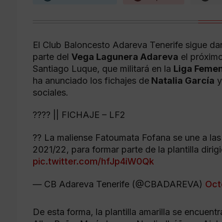
El Club Baloncesto Adareva Tenerife sigue da
parte del
Vega Lagunera Adareva
el próximo
Santiago Luque, que militará en la
Liga Femen
ha anunciado los fichajes de
Natalia García
sociales.
???? || FICHAJE – LF2
?? La maliense Fatoumata Fofana se une a las
2021/22, para formar parte de la plantilla diri
pic.twitter.com/hfJp4iW0Qk
— CB Adareva Tenerife (@CBADAREVA)
Oct
De esta forma, la plantilla amarilla se encuent