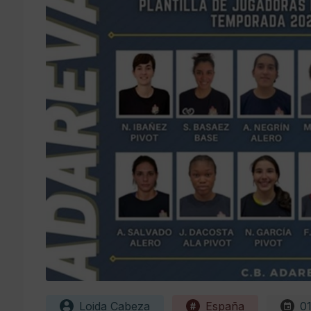
Loida Cabeza
España
01