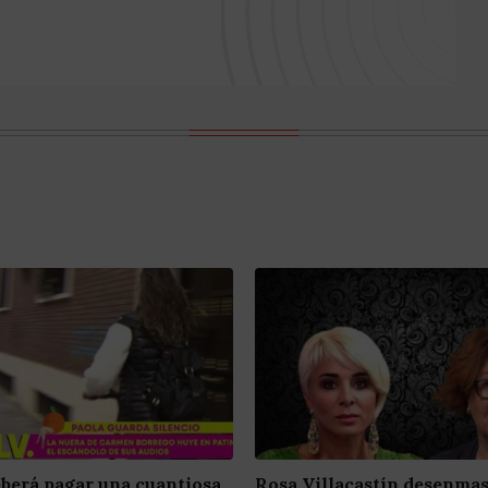
berá pagar una cuantiosa
Rosa Villacastín desenma